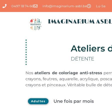
0497 18 74 66
info@imaginarium-asbl.be
Lu-Sa
IMAGINARIUM ASBL
Ateliers 
DÉTENTE
Nos
ateliers de coloriage anti-stress
perm
crayons, feutres, aquarelle, acrylique, pos
crayons et pinceaux.
Véritable bulle de dé
Une fois par mois
Adultes