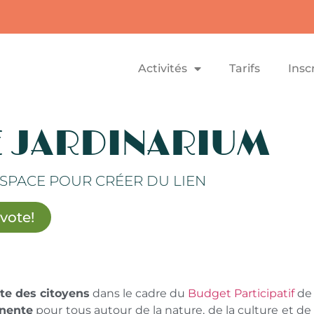
Activités
Tarifs
Insc
E JARDINARIUM
SPACE POUR CRÉER DU LIEN
 vote!
te des citoyens
dans le cadre du
Budget Participatif
de 
anente
pour tous autour de la nature, de la culture et de l