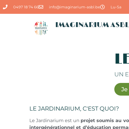
0497 18 74 66
info@imaginarium-asbl.be
Lu-Sa
IMAGINARIUM ASBL
L
UN E
Je
LE JARDINARIUM, C'EST QUOI?
Le Jardinarium est un
projet soumis au vo
intergénérationnel et d’éducation perm