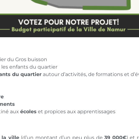
ier du Gros buisson
les enfants du quartier
ants du quartier
autour d’activités, de formations et d
re
ments
stiné aux
écoles
et propices aux apprentissages
la ville
(d’un montant d’un peu plus de
39 000€
) et 